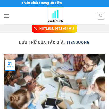
Chuyển
 THNN Tư Vấn Chất Lượng Ưu Tiên
đến
nội
dung
HOTLINE: 0972 654 911
LƯU TRỮ CỦA TÁC GIẢ:
TIENDUONG
21
Th10