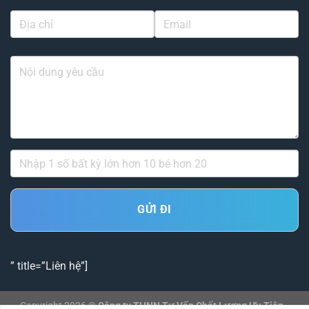
” title=”Liên hệ”]
Copyright 2026 ©
Công ty THNN Tư Vấn Chất Lượng Ưu Tiên -