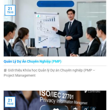
21
Th10
Quản Lý Dự Án Chuyên Nghiệp (PMP)
📘 Giới thiệu Khóa học Quản lý Dự án Chuyên nghiệp (PMP –
Project Management
21
Th10