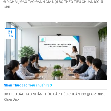
🌐 DỊCH VỤ ĐÀO TẠO ĐÁNH GIÁ NỘI BỘ THEO TIÊU CHUẨN ISO 📘
Giới
21
Th10
Nhận Thức các Tiêu chuẩn ISO
DỊCH VỤ ĐÀO TẠO NHẬN THỨC CÁC TIÊU CHUẨN ISO 📘 Giới thiệu
Khóa Đào